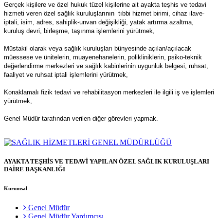
Gerçek kişilere ve özel hukuk tüzel kişilerine ait ayakta teşhis ve tedavi
hizmeti veren özel sağlık kuruluşlarının tıbbi hizmet birimi, cihaz ilave-
iptali, isim, adres, sahiplik-
unvan
değişikliği, yatak artırma azaltma,
kuruluş devri, birleşme, taşınma işlemlerini yürütmek,
Müstakil olarak veya sağlık kuruluşları bünyesinde açılan/açılacak
müessese ve ünitelerin, muayenehanelerin, polikliniklerin, psiko-teknik
değerlendirme merkezleri ve sağlık kabinlerinin uygunluk belgesi, ruhsat,
faaliyet ve ruhsat iptali işlemlerini yürütmek,
Konaklamalı fizik tedavi ve rehabilitasyon merkezleri ile ilgili iş ve işlemleri
yürütmek,
Genel Müdür tarafından verilen diğer görevleri yapmak.
AYAKTA TEŞHİS VE TEDAVİ YAPILAN ÖZEL SAĞLIK KURULUŞLARI
DAİRE BAŞKANLIĞI
Kurumsal
Genel Müdür
Genel Müdür Yardımcısı