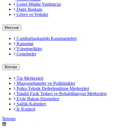
Genel Müdür Yardımcısı
Daire Başkanı
Görev ve Yetkiler
Mevzuat
Cumhurbaşkanlığı Kararnameleri
Kanunlar
Yönetmelikler
Genelgeler
Birimler
Tıp Merkezleri
Muayenehaneler ve Poliklinikler
Psiko-Teknik Değerlendirme Merkezleri
Yataklı Fizik Tedavi ve Rehabilitasyon Merkezleri
Evde Bakım Hizmetleri
Sağlık Kabinleri
İç Kontrol
İletişim